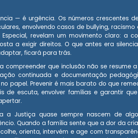
ência — é urgência. Os números crescentes de
culares, envolvendo casos de bullying, racism
Especial, revelam um movimento claro: a c
osta a exigir direitos. O que antes era silenc
aptar, ficará para trás.
sa compreender que inclusão não se resume a 
rmação continuada e documentação pedagógi
no papel. Prevenir é mais barato do que remedia
is de escuta, envolver famílias e garantir qu
apertar.
 a Justiça quase sempre nascem de algo s
ncio. Quando a família sente que a dor da cri
colhe, orienta, intervém e age com transparênc