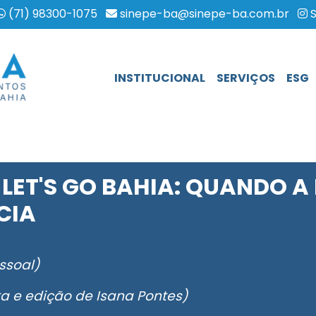
(71) 98300-1075
sinepe-ba@sinepe-ba.com.br
S
HOME
INSTITUCIONAL
SERVIÇOS
ESG
 LET'S GO BAHIA: QUANDO A
CIA
essoal)
sta e edição de Isana Pontes)