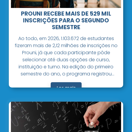
PROUNI RECEBE MAIS DE 529 MIL
INSCRIÇÕES PARA O SEGUNDO
SEMESTRE
Ao todo, em 2026, 1.103.672 de estudantes
fizeram mais de 2,12 milhões de inscrições no
Prouni, já que cada participante pôde
selecionar até duas opções de curso,
instituição e turno. Na edição do primeiro
semestre do ano, o programa registrou
1.595.662 inscrições. O Prouni oferece bolsas de
estudo integrais (100%) e parciais (50%).
Ler mais