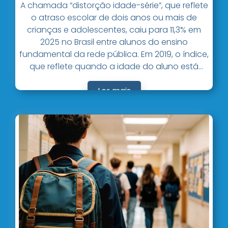
A chamada “distorção idade-série”, que reflete
o atraso escolar de dois anos ou mais de
crianças e adolescentes, caiu para 11,3% em
2025 no Brasil entre alunos do ensino
fundamental da rede pública. Em 2019, o índice,
que reflete quando a idade do aluno está
acima do recomendado para a série escolar
que ele frequenta, era de 18,7%.
Ler mais