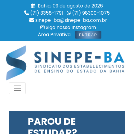
Bahia, 09 de agosto de 2026
(71) 3358-1791
(71) 98300-1075
sinepe-ba@sinepe-ba.com.br
Siga nosso Instagram
Área Privativa:
ENTRAR
PAROU DE
ESTUDAR?