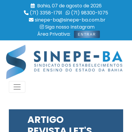
Bahia, 07 de agosto de 2026
(71) 3358-1791
(71) 98300-1075
sinepe-ba@sinepe-ba.com.br
Siga nosso Instagram
Área Privativa:
ENTRAR
ARTIGO
REVISTA LET'S