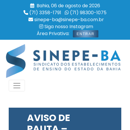
Bahia, 06 de agosto de 2026
(71) 3358-1791
(71) 98300-1075
sinepe-ba@sinepe-ba.com.br
Siga nosso Instagram
Área Privativa:
ENTRAR
AVISO DE
PAUTA –