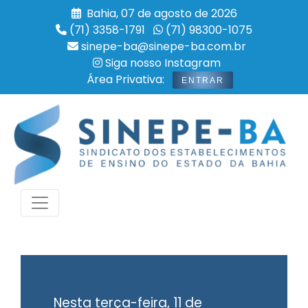
Bahia, 07 de agosto de 2026
(71) 3358-1791
(71) 98300-1075
sinepe-ba@sinepe-ba.com.br
Siga nosso Instagram
Área Privativa:
ENTRAR
Nesta terça-feira, 11 de