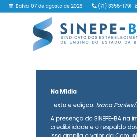
Bahia, 07 de agosto de 2026
(71) 3358-1791
Na Mídia
Texto e edição:
Isana Pontes/
A presença do SINEPE-BA na im
credibilidade e o respaldo dos
Isso amplia o valor da Comun