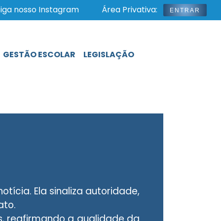
iga nosso Instagram
Área Privativa:
ENTRAR
GESTÃO ESCOLAR
LEGISLAÇÃO
ícia. Ela sinaliza autoridade,
ato.
s, reafirmando a qualidade da