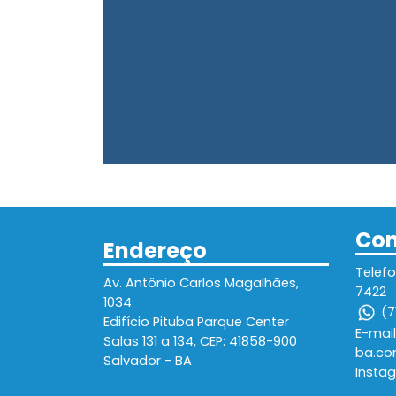
Con
Endereço
Telefo
Av. Antônio Carlos Magalhães,
7422
1034
(7
Edifício Pituba Parque Center
E-mai
Salas 131 a 134, CEP: 41858-900
ba.co
Salvador - BA
Insta