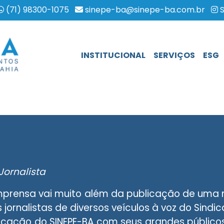
(71) 98300-1075
sinepe-ba@sinepe-ba.com.br
S
HOME
INSTITUCIONAL
SERVIÇOS
ESG
Jornalista
prensa vai muito além da publicação de uma not
 jornalistas de diversos veículos à voz do Sindic
icação do SINEPE-BA com seus grandes público