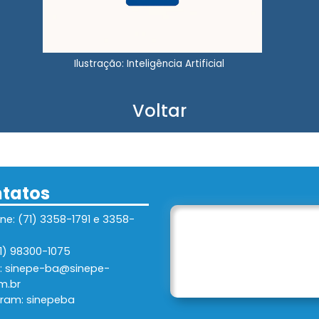
Ilustração: Inteligência Artificial
Voltar
tatos
ne: (71) 3358-1791 e 3358-
1) 98300-1075
l: sinepe-ba@sinepe-
m.br
gram: sinepeba